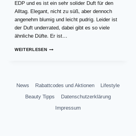
EDP und es ist ein sehr solider Duft für den
Alltag. Elegant, nicht zu süß, aber dennoch
angenehm blumig und leicht pudrig. Leider ist
der Duft underrated, dabei gibt es so viele
ähnliche Düfte. Er ist…
VERGLEICHBARER
WEITERLESEN
DUFT
MIT
GUCCI
GUILTY
FEMME
News
Rabattcodes und Aktionen
Lifestyle
EDP
Beauty Tipps
Datenschutzerklärung
Impressum