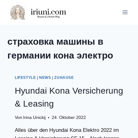
Zum
Inhalt
springen
страховка машины в
германии кона электро
LIFESTYLE
|
NEWS
|
ZUHAUSE
Hyundai Kona Versicherung
& Leasing
Von
Irina Unickij
24. Oktober 2022
Alles über den Hyundai Kona Elektro 2022 im