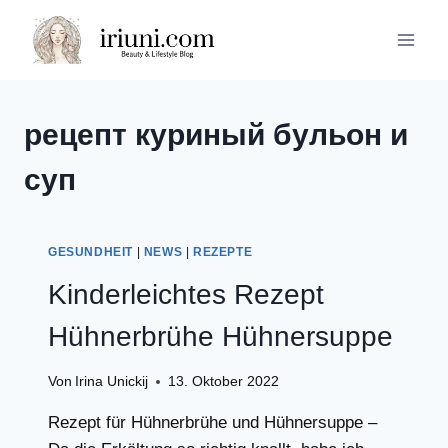
Zum
Inhalt
springen
рецепт куриный бульон и
суп
GESUNDHEIT
|
NEWS
|
REZEPTE
Kinderleichtes Rezept
Hühnerbrühe Hühnersuppe
Von
Irina Unickij
13. Oktober 2022
Rezept für Hühnerbrühe und Hühnersuppe –