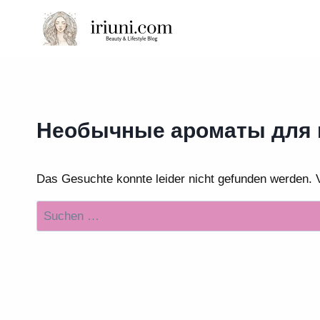
Zum
Inhalt
springen
Необычные ароматы для 
Das Gesuchte konnte leider nicht gefunden werden. Vie
Suchen
nach: